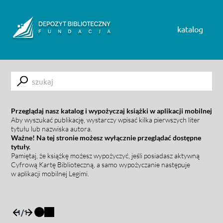
Skip to content
katalog
Submit
Przeglądaj nasz katalog i wypożyczaj książki w aplikacji mobilnej
Aby wyszukać publikację, wystarczy wpisać kilka pierwszych liter
tytułu lub nazwiska autora.
Ważne! Na tej stronie możesz wyłącznie przeglądać dostępne
tytuły.
Pamiętaj, że książkę możesz wypożyczyć, jeśli posiadasz aktywną
Cyfrową Kartę Biblioteczną, a samo wypożyczanie następuje
w aplikacji mobilnej Legimi.
1
/
1