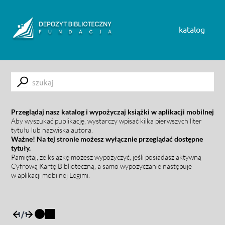
Skip to content
katalog
Submit
Przeglądaj nasz katalog i wypożyczaj książki w aplikacji mobilnej
Aby wyszukać publikację, wystarczy wpisać kilka pierwszych liter
tytułu lub nazwiska autora.
Ważne! Na tej stronie możesz wyłącznie przeglądać dostępne
tytuły.
Pamiętaj, że książkę możesz wypożyczyć, jeśli posiadasz aktywną
Cyfrową Kartę Biblioteczną, a samo wypożyczanie następuje
w aplikacji mobilnej Legimi.
1
/
1