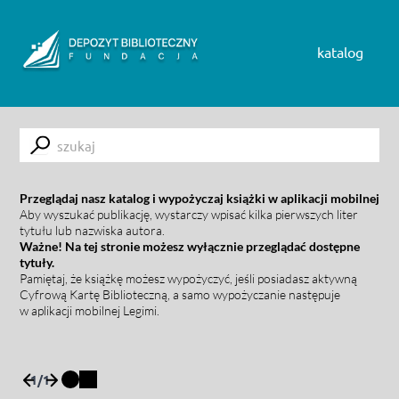
Skip to content
katalog
Submit
Przeglądaj nasz katalog i wypożyczaj książki w aplikacji mobilnej
Aby wyszukać publikację, wystarczy wpisać kilka pierwszych liter
tytułu lub nazwiska autora.
Ważne! Na tej stronie możesz wyłącznie przeglądać dostępne
tytuły.
Pamiętaj, że książkę możesz wypożyczyć, jeśli posiadasz aktywną
Cyfrową Kartę Biblioteczną, a samo wypożyczanie następuje
w aplikacji mobilnej Legimi.
1
/
1