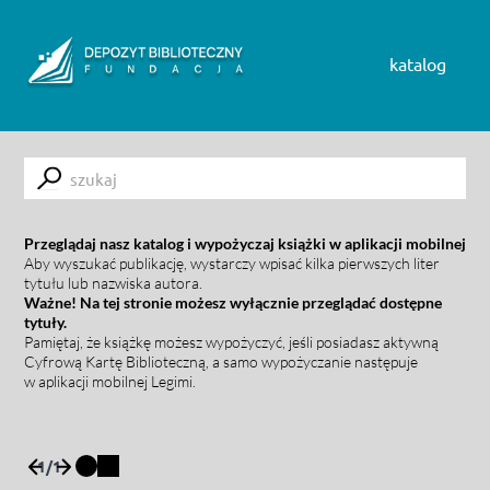
Skip to content
katalog
Submit
Przeglądaj nasz katalog i wypożyczaj książki w aplikacji mobilnej
Aby wyszukać publikację, wystarczy wpisać kilka pierwszych liter
tytułu lub nazwiska autora.
Ważne! Na tej stronie możesz wyłącznie przeglądać dostępne
tytuły.
Pamiętaj, że książkę możesz wypożyczyć, jeśli posiadasz aktywną
Cyfrową Kartę Biblioteczną, a samo wypożyczanie następuje
w aplikacji mobilnej Legimi.
1
/
1