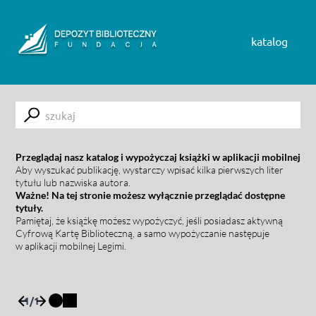
Skip to content
katalog
Submit
Przeglądaj nasz katalog i wypożyczaj książki w aplikacji mobilnej
Aby wyszukać publikację, wystarczy wpisać kilka pierwszych liter
tytułu lub nazwiska autora.
Ważne! Na tej stronie możesz wyłącznie przeglądać dostępne
tytuły.
Pamiętaj, że książkę możesz wypożyczyć, jeśli posiadasz aktywną
Cyfrową Kartę Biblioteczną, a samo wypożyczanie następuje
w aplikacji mobilnej Legimi.
1
/
1