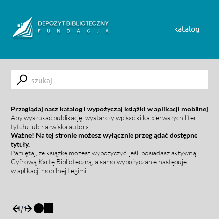
Skip to content
katalog
Submit
Przeglądaj nasz katalog i wypożyczaj książki w aplikacji mobilnej
Aby wyszukać publikację, wystarczy wpisać kilka pierwszych liter
tytułu lub nazwiska autora.
Ważne! Na tej stronie możesz wyłącznie przeglądać dostępne
tytuły.
Pamiętaj, że książkę możesz wypożyczyć, jeśli posiadasz aktywną
Cyfrową Kartę Biblioteczną, a samo wypożyczanie następuje
w aplikacji mobilnej Legimi.
1
/
1