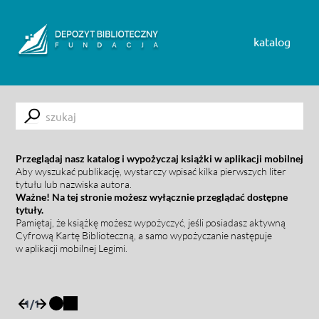
Skip to content
katalog
Submit
Przeglądaj nasz katalog i wypożyczaj książki w aplikacji mobilnej
Aby wyszukać publikację, wystarczy wpisać kilka pierwszych liter
tytułu lub nazwiska autora.
Ważne! Na tej stronie możesz wyłącznie przeglądać dostępne
tytuły.
Pamiętaj, że książkę możesz wypożyczyć, jeśli posiadasz aktywną
Cyfrową Kartę Biblioteczną, a samo wypożyczanie następuje
w aplikacji mobilnej Legimi.
1
/
1