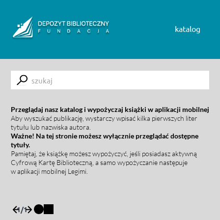
Skip to content
katalog
Submit
Przeglądaj nasz katalog i wypożyczaj książki w aplikacji mobilnej
Aby wyszukać publikację, wystarczy wpisać kilka pierwszych liter
tytułu lub nazwiska autora.
Ważne! Na tej stronie możesz wyłącznie przeglądać dostępne
tytuły.
Pamiętaj, że książkę możesz wypożyczyć, jeśli posiadasz aktywną
Cyfrową Kartę Biblioteczną, a samo wypożyczanie następuje
w aplikacji mobilnej Legimi.
1
/
1