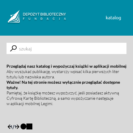
Skip to content
katalog
Submit
Przeglądaj nasz katalog i wypożyczaj książki w aplikacji mobilnej
Aby wyszukać publikację, wystarczy wpisać kilka pierwszych liter
tytułu lub nazwiska autora.
Ważne! Na tej stronie możesz wyłącznie przeglądać dostępne
tytuły.
Pamiętaj, że książkę możesz wypożyczyć, jeśli posiadasz aktywną
Cyfrową Kartę Biblioteczną, a samo wypożyczanie następuje
w aplikacji mobilnej Legimi.
1
/
1