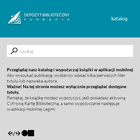
Skip to content
katalog
Submit
Przeglądaj nasz katalog i wypożyczaj książki w aplikacji mobilnej
Aby wyszukać publikację, wystarczy wpisać kilka pierwszych liter
tytułu lub nazwiska autora.
Ważne! Na tej stronie możesz wyłącznie przeglądać dostępne
tytuły.
Pamiętaj, że książkę możesz wypożyczyć, jeśli posiadasz aktywną
Cyfrową Kartę Biblioteczną, a samo wypożyczanie następuje
w aplikacji mobilnej Legimi.
1
/
1