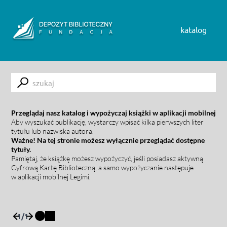
Skip to content
katalog
Submit
Przeglądaj nasz katalog i wypożyczaj książki w aplikacji mobilnej
Aby wyszukać publikację, wystarczy wpisać kilka pierwszych liter
tytułu lub nazwiska autora.
Ważne! Na tej stronie możesz wyłącznie przeglądać dostępne
tytuły.
Pamiętaj, że książkę możesz wypożyczyć, jeśli posiadasz aktywną
Cyfrową Kartę Biblioteczną, a samo wypożyczanie następuje
w aplikacji mobilnej Legimi.
1
/
1