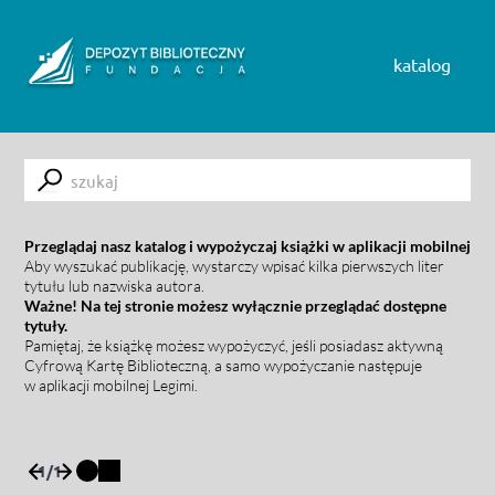
Skip to content
katalog
Submit
Przeglądaj nasz katalog i wypożyczaj książki w aplikacji mobilnej
Aby wyszukać publikację, wystarczy wpisać kilka pierwszych liter
tytułu lub nazwiska autora.
Ważne! Na tej stronie możesz wyłącznie przeglądać dostępne
tytuły.
Pamiętaj, że książkę możesz wypożyczyć, jeśli posiadasz aktywną
Cyfrową Kartę Biblioteczną, a samo wypożyczanie następuje
w aplikacji mobilnej Legimi.
1
/
1