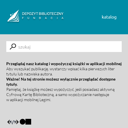
Skip to content
katalog
Submit
Przeglądaj nasz katalog i wypożyczaj książki w aplikacji mobilnej
Aby wyszukać publikację, wystarczy wpisać kilka pierwszych liter
tytułu lub nazwiska autora.
Ważne! Na tej stronie możesz wyłącznie przeglądać dostępne
tytuły.
Pamiętaj, że książkę możesz wypożyczyć, jeśli posiadasz aktywną
Cyfrową Kartę Biblioteczną, a samo wypożyczanie następuje
w aplikacji mobilnej Legimi.
1
/
1