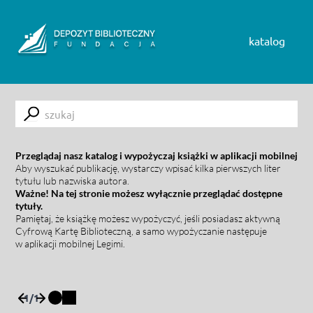
Skip to content
katalog
Submit
Przeglądaj nasz katalog i wypożyczaj książki w aplikacji mobilnej
Aby wyszukać publikację, wystarczy wpisać kilka pierwszych liter
tytułu lub nazwiska autora.
Ważne! Na tej stronie możesz wyłącznie przeglądać dostępne
tytuły.
Pamiętaj, że książkę możesz wypożyczyć, jeśli posiadasz aktywną
Cyfrową Kartę Biblioteczną, a samo wypożyczanie następuje
w aplikacji mobilnej Legimi.
1
/
1