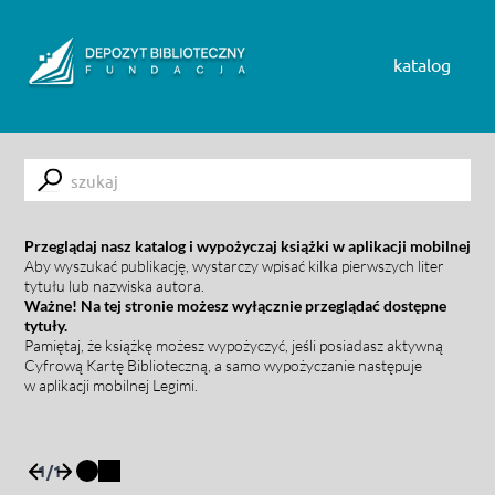
Skip to content
katalog
Submit
Przeglądaj nasz katalog i wypożyczaj książki w aplikacji mobilnej
Aby wyszukać publikację, wystarczy wpisać kilka pierwszych liter
tytułu lub nazwiska autora.
Ważne! Na tej stronie możesz wyłącznie przeglądać dostępne
tytuły.
Pamiętaj, że książkę możesz wypożyczyć, jeśli posiadasz aktywną
Cyfrową Kartę Biblioteczną, a samo wypożyczanie następuje
w aplikacji mobilnej Legimi.
1
/
1