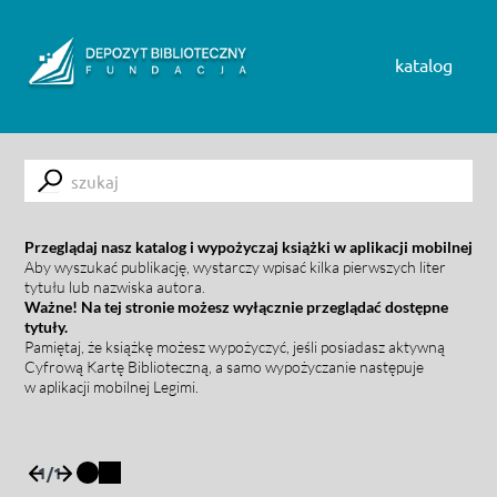
Skip to content
katalog
Submit
Przeglądaj nasz katalog i wypożyczaj książki w aplikacji mobilnej
Aby wyszukać publikację, wystarczy wpisać kilka pierwszych liter
tytułu lub nazwiska autora.
Ważne! Na tej stronie możesz wyłącznie przeglądać dostępne
tytuły.
Pamiętaj, że książkę możesz wypożyczyć, jeśli posiadasz aktywną
Cyfrową Kartę Biblioteczną, a samo wypożyczanie następuje
w aplikacji mobilnej Legimi.
1
/
1