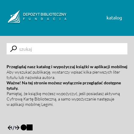
Skip to content
katalog
Submit
Przeglądaj nasz katalog i wypożyczaj książki w aplikacji mobilnej
Aby wyszukać publikację, wystarczy wpisać kilka pierwszych liter
tytułu lub nazwiska autora.
Ważne! Na tej stronie możesz wyłącznie przeglądać dostępne
tytuły.
Pamiętaj, że książkę możesz wypożyczyć, jeśli posiadasz aktywną
Cyfrową Kartę Biblioteczną, a samo wypożyczanie następuje
w aplikacji mobilnej Legimi.
1
/
1