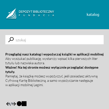
Skip to content
katalog
Submit
Przeglądaj nasz katalog i wypożyczaj książki w aplikacji mobilnej
Aby wyszukać publikację, wystarczy wpisać kilka pierwszych liter
tytułu lub nazwiska autora.
Ważne! Na tej stronie możesz wyłącznie przeglądać dostępne
tytuły.
Pamiętaj, że książkę możesz wypożyczyć, jeśli posiadasz aktywną
Cyfrową Kartę Biblioteczną, a samo wypożyczanie następuje
w aplikacji mobilnej Legimi.
1
/
1