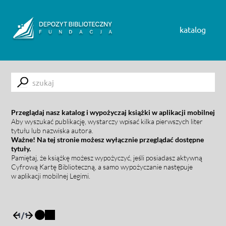
Skip to content
katalog
Submit
Przeglądaj nasz katalog i wypożyczaj książki w aplikacji mobilnej
Aby wyszukać publikację, wystarczy wpisać kilka pierwszych liter
tytułu lub nazwiska autora.
Ważne! Na tej stronie możesz wyłącznie przeglądać dostępne
tytuły.
Pamiętaj, że książkę możesz wypożyczyć, jeśli posiadasz aktywną
Cyfrową Kartę Biblioteczną, a samo wypożyczanie następuje
w aplikacji mobilnej Legimi.
1
/
1