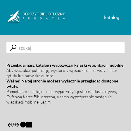
Skip to content
katalog
Submit
Przeglądaj nasz katalog i wypożyczaj książki w aplikacji mobilnej
Aby wyszukać publikację, wystarczy wpisać kilka pierwszych liter
tytułu lub nazwiska autora.
Ważne! Na tej stronie możesz wyłącznie przeglądać dostępne
tytuły.
Pamiętaj, że książkę możesz wypożyczyć, jeśli posiadasz aktywną
Cyfrową Kartę Biblioteczną, a samo wypożyczanie następuje
w aplikacji mobilnej Legimi.
1
/
1