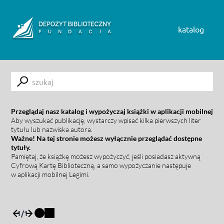
Skip to content
katalog
Submit
Przeglądaj nasz katalog i wypożyczaj książki w aplikacji mobilnej
Aby wyszukać publikację, wystarczy wpisać kilka pierwszych liter
tytułu lub nazwiska autora.
Ważne! Na tej stronie możesz wyłącznie przeglądać dostępne
tytuły.
Pamiętaj, że książkę możesz wypożyczyć, jeśli posiadasz aktywną
Cyfrową Kartę Biblioteczną, a samo wypożyczanie następuje
w aplikacji mobilnej Legimi.
1
/
1