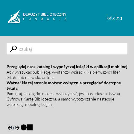
Skip to content
katalog
Submit
Przeglądaj nasz katalog i wypożyczaj książki w aplikacji mobilnej
Aby wyszukać publikację, wystarczy wpisać kilka pierwszych liter
tytułu lub nazwiska autora.
Ważne! Na tej stronie możesz wyłącznie przeglądać dostępne
tytuły.
Pamiętaj, że książkę możesz wypożyczyć, jeśli posiadasz aktywną
Cyfrową Kartę Biblioteczną, a samo wypożyczanie następuje
w aplikacji mobilnej Legimi.
1
/
1