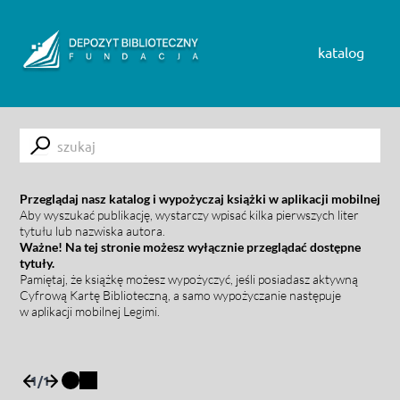
Skip to content
katalog
Submit
Przeglądaj nasz katalog i wypożyczaj książki w aplikacji mobilnej
Aby wyszukać publikację, wystarczy wpisać kilka pierwszych liter
tytułu lub nazwiska autora.
Ważne! Na tej stronie możesz wyłącznie przeglądać dostępne
tytuły.
Pamiętaj, że książkę możesz wypożyczyć, jeśli posiadasz aktywną
Cyfrową Kartę Biblioteczną, a samo wypożyczanie następuje
w aplikacji mobilnej Legimi.
1
/
1