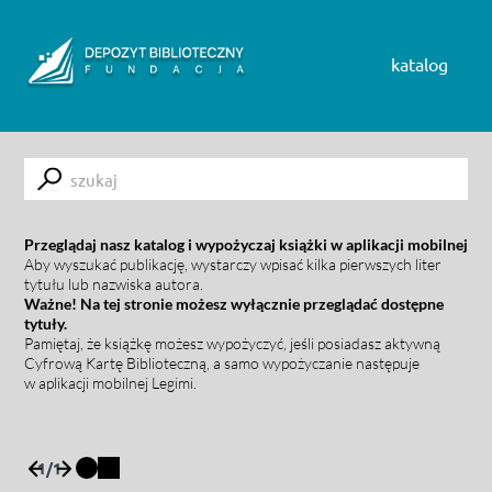
Skip to content
katalog
Submit
Przeglądaj nasz katalog i wypożyczaj książki w aplikacji mobilnej
Aby wyszukać publikację, wystarczy wpisać kilka pierwszych liter
tytułu lub nazwiska autora.
Ważne! Na tej stronie możesz wyłącznie przeglądać dostępne
tytuły.
Pamiętaj, że książkę możesz wypożyczyć, jeśli posiadasz aktywną
Cyfrową Kartę Biblioteczną, a samo wypożyczanie następuje
w aplikacji mobilnej Legimi.
1
/
1