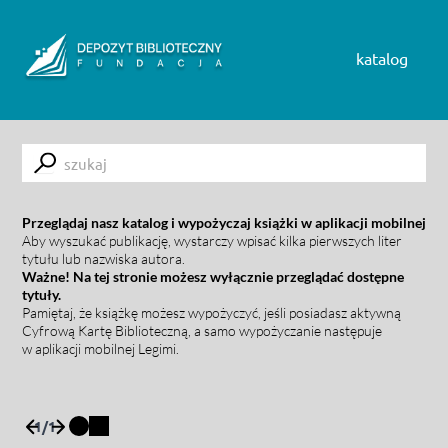
Skip to content
katalog
Submit
Przeglądaj nasz katalog i wypożyczaj książki w aplikacji mobilnej
Aby wyszukać publikację, wystarczy wpisać kilka pierwszych liter
tytułu lub nazwiska autora.
Ważne! Na tej stronie możesz wyłącznie przeglądać dostępne
tytuły.
Pamiętaj, że książkę możesz wypożyczyć, jeśli posiadasz aktywną
Cyfrową Kartę Biblioteczną, a samo wypożyczanie następuje
w aplikacji mobilnej Legimi.
1
/
1