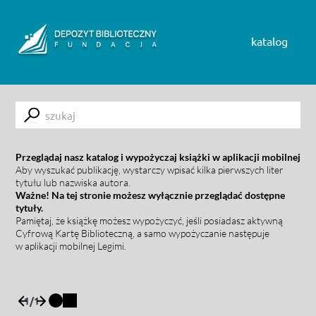
Skip to content
katalog
Submit
Przeglądaj nasz katalog i wypożyczaj książki w aplikacji mobilnej
Aby wyszukać publikację, wystarczy wpisać kilka pierwszych liter
tytułu lub nazwiska autora.
Ważne! Na tej stronie możesz wyłącznie przeglądać dostępne
tytuły.
Pamiętaj, że książkę możesz wypożyczyć, jeśli posiadasz aktywną
Cyfrową Kartę Biblioteczną, a samo wypożyczanie następuje
w aplikacji mobilnej Legimi.
1
/
1