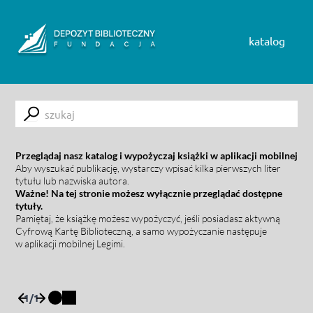
Skip to content
katalog
Submit
Przeglądaj nasz katalog i wypożyczaj książki w aplikacji mobilnej
Aby wyszukać publikację, wystarczy wpisać kilka pierwszych liter
tytułu lub nazwiska autora.
Ważne! Na tej stronie możesz wyłącznie przeglądać dostępne
tytuły.
Pamiętaj, że książkę możesz wypożyczyć, jeśli posiadasz aktywną
Cyfrową Kartę Biblioteczną, a samo wypożyczanie następuje
w aplikacji mobilnej Legimi.
1
/
1