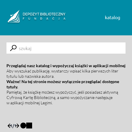
Skip to content
katalog
Submit
Przeglądaj nasz katalog i wypożyczaj książki w aplikacji mobilnej
Aby wyszukać publikację, wystarczy wpisać kilka pierwszych liter
tytułu lub nazwiska autora.
Ważne! Na tej stronie możesz wyłącznie przeglądać dostępne
tytuły.
Pamiętaj, że książkę możesz wypożyczyć, jeśli posiadasz aktywną
Cyfrową Kartę Biblioteczną, a samo wypożyczanie następuje
w aplikacji mobilnej Legimi.
1
/
1