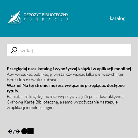
Skip to content
katalog
Submit
Przeglądaj nasz katalog i wypożyczaj książki w aplikacji mobilnej
Aby wyszukać publikację, wystarczy wpisać kilka pierwszych liter
tytułu lub nazwiska autora.
Ważne! Na tej stronie możesz wyłącznie przeglądać dostępne
tytuły.
Pamiętaj, że książkę możesz wypożyczyć, jeśli posiadasz aktywną
Cyfrową Kartę Biblioteczną, a samo wypożyczanie następuje
w aplikacji mobilnej Legimi.
1
/
1