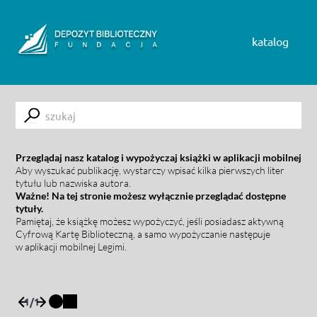
Skip to content
katalog
Submit
Przeglądaj nasz katalog i wypożyczaj książki w aplikacji mobilnej
Aby wyszukać publikację, wystarczy wpisać kilka pierwszych liter
tytułu lub nazwiska autora.
Ważne! Na tej stronie możesz wyłącznie przeglądać dostępne
tytuły.
Pamiętaj, że książkę możesz wypożyczyć, jeśli posiadasz aktywną
Cyfrową Kartę Biblioteczną, a samo wypożyczanie następuje
w aplikacji mobilnej Legimi.
1
/
1