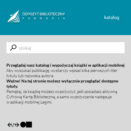
Skip to content
katalog
Submit
Przeglądaj nasz katalog i wypożyczaj książki w aplikacji mobilnej
Aby wyszukać publikację, wystarczy wpisać kilka pierwszych liter
tytułu lub nazwiska autora.
Ważne! Na tej stronie możesz wyłącznie przeglądać dostępne
tytuły.
Pamiętaj, że książkę możesz wypożyczyć, jeśli posiadasz aktywną
Cyfrową Kartę Biblioteczną, a samo wypożyczanie następuje
w aplikacji mobilnej Legimi.
1
/
1