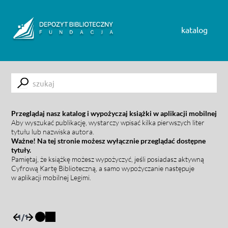
Skip to content
katalog
Submit
Przeglądaj nasz katalog i wypożyczaj książki w aplikacji mobilnej
Aby wyszukać publikację, wystarczy wpisać kilka pierwszych liter
tytułu lub nazwiska autora.
Ważne! Na tej stronie możesz wyłącznie przeglądać dostępne
tytuły.
Pamiętaj, że książkę możesz wypożyczyć, jeśli posiadasz aktywną
Cyfrową Kartę Biblioteczną, a samo wypożyczanie następuje
w aplikacji mobilnej Legimi.
1
/
1