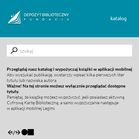
Skip to content
katalog
Submit
Przeglądaj nasz katalog i wypożyczaj książki w aplikacji mobilnej
Aby wyszukać publikację, wystarczy wpisać kilka pierwszych liter
tytułu lub nazwiska autora.
Ważne! Na tej stronie możesz wyłącznie przeglądać dostępne
tytuły.
Pamiętaj, że książkę możesz wypożyczyć, jeśli posiadasz aktywną
Cyfrową Kartę Biblioteczną, a samo wypożyczanie następuje
w aplikacji mobilnej Legimi.
1
/
1