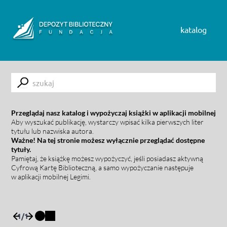
Skip to content
katalog
Submit
Przeglądaj nasz katalog i wypożyczaj książki w aplikacji mobilnej
Aby wyszukać publikację, wystarczy wpisać kilka pierwszych liter
tytułu lub nazwiska autora.
Ważne! Na tej stronie możesz wyłącznie przeglądać dostępne
tytuły.
Pamiętaj, że książkę możesz wypożyczyć, jeśli posiadasz aktywną
Cyfrową Kartę Biblioteczną, a samo wypożyczanie następuje
w aplikacji mobilnej Legimi.
1
/
1