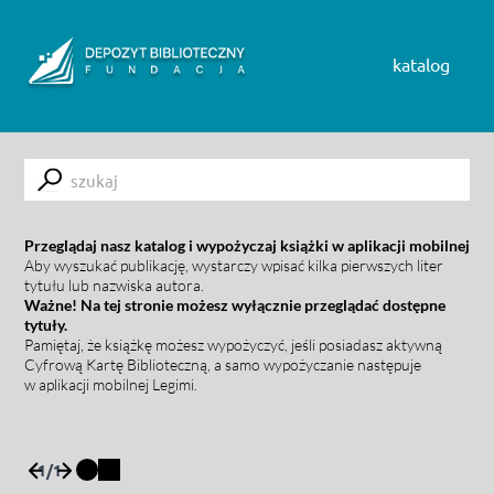
Skip to content
katalog
Submit
Przeglądaj nasz katalog i wypożyczaj książki w aplikacji mobilnej
Aby wyszukać publikację, wystarczy wpisać kilka pierwszych liter
tytułu lub nazwiska autora.
Ważne! Na tej stronie możesz wyłącznie przeglądać dostępne
tytuły.
Pamiętaj, że książkę możesz wypożyczyć, jeśli posiadasz aktywną
Cyfrową Kartę Biblioteczną, a samo wypożyczanie następuje
w aplikacji mobilnej Legimi.
1
/
1