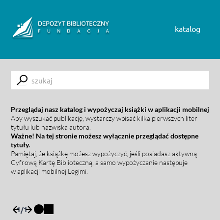
Skip to content
katalog
Submit
Przeglądaj nasz katalog i wypożyczaj książki w aplikacji mobilnej
Aby wyszukać publikację, wystarczy wpisać kilka pierwszych liter
tytułu lub nazwiska autora.
Ważne! Na tej stronie możesz wyłącznie przeglądać dostępne
tytuły.
Pamiętaj, że książkę możesz wypożyczyć, jeśli posiadasz aktywną
Cyfrową Kartę Biblioteczną, a samo wypożyczanie następuje
w aplikacji mobilnej Legimi.
1
/
1