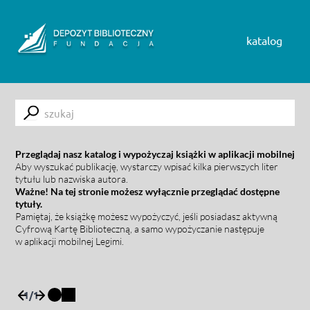
Skip to content
katalog
Submit
Przeglądaj nasz katalog i wypożyczaj książki w aplikacji mobilnej
Aby wyszukać publikację, wystarczy wpisać kilka pierwszych liter
tytułu lub nazwiska autora.
Ważne! Na tej stronie możesz wyłącznie przeglądać dostępne
tytuły.
Pamiętaj, że książkę możesz wypożyczyć, jeśli posiadasz aktywną
Cyfrową Kartę Biblioteczną, a samo wypożyczanie następuje
w aplikacji mobilnej Legimi.
1
/
1