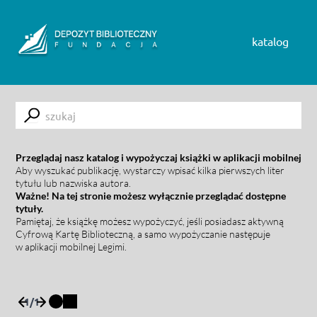
Skip to content
katalog
Submit
Przeglądaj nasz katalog i wypożyczaj książki w aplikacji mobilnej
Aby wyszukać publikację, wystarczy wpisać kilka pierwszych liter
tytułu lub nazwiska autora.
Ważne! Na tej stronie możesz wyłącznie przeglądać dostępne
tytuły.
Pamiętaj, że książkę możesz wypożyczyć, jeśli posiadasz aktywną
Cyfrową Kartę Biblioteczną, a samo wypożyczanie następuje
w aplikacji mobilnej Legimi.
1
/
1