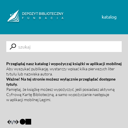
Skip to content
katalog
Submit
Przeglądaj nasz katalog i wypożyczaj książki w aplikacji mobilnej
Aby wyszukać publikację, wystarczy wpisać kilka pierwszych liter
tytułu lub nazwiska autora.
Ważne! Na tej stronie możesz wyłącznie przeglądać dostępne
tytuły.
Pamiętaj, że książkę możesz wypożyczyć, jeśli posiadasz aktywną
Cyfrową Kartę Biblioteczną, a samo wypożyczanie następuje
w aplikacji mobilnej Legimi.
1
/
1