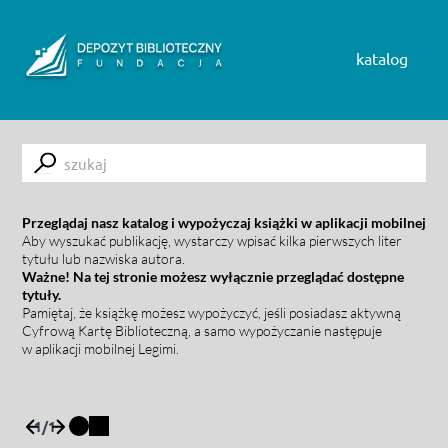
Skip to content
katalog
Submit
Przeglądaj nasz katalog i wypożyczaj książki w aplikacji mobilnej
Aby wyszukać publikację, wystarczy wpisać kilka pierwszych liter
tytułu lub nazwiska autora.
Ważne! Na tej stronie możesz wyłącznie przeglądać dostępne
tytuły.
Pamiętaj, że książkę możesz wypożyczyć, jeśli posiadasz aktywną
Cyfrową Kartę Biblioteczną, a samo wypożyczanie następuje
w aplikacji mobilnej Legimi.
1
/
1