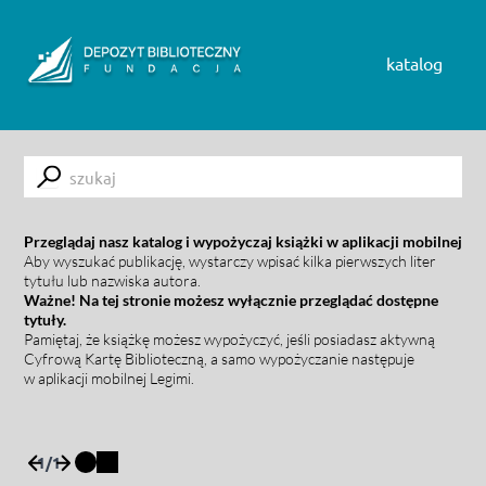
Skip to content
katalog
Submit
Przeglądaj nasz katalog i wypożyczaj książki w aplikacji mobilnej
Aby wyszukać publikację, wystarczy wpisać kilka pierwszych liter
tytułu lub nazwiska autora.
Ważne! Na tej stronie możesz wyłącznie przeglądać dostępne
tytuły.
Pamiętaj, że książkę możesz wypożyczyć, jeśli posiadasz aktywną
Cyfrową Kartę Biblioteczną, a samo wypożyczanie następuje
w aplikacji mobilnej Legimi.
1
/
1