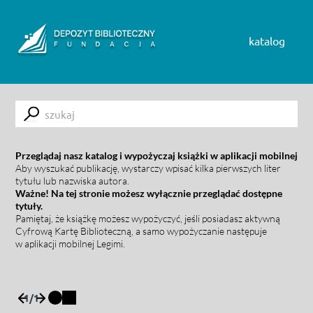
Skip to content
katalog
Submit
Przeglądaj nasz katalog i wypożyczaj książki w aplikacji mobilnej
Aby wyszukać publikację, wystarczy wpisać kilka pierwszych liter
tytułu lub nazwiska autora.
Ważne! Na tej stronie możesz wyłącznie przeglądać dostępne
tytuły.
Pamiętaj, że książkę możesz wypożyczyć, jeśli posiadasz aktywną
Cyfrową Kartę Biblioteczną, a samo wypożyczanie następuje
w aplikacji mobilnej Legimi.
1
/
1