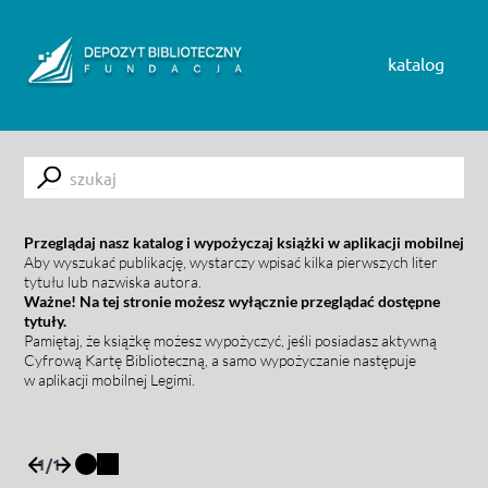
Skip to content
katalog
Submit
Przeglądaj nasz katalog i wypożyczaj książki w aplikacji mobilnej
Aby wyszukać publikację, wystarczy wpisać kilka pierwszych liter
tytułu lub nazwiska autora.
Ważne! Na tej stronie możesz wyłącznie przeglądać dostępne
tytuły.
Pamiętaj, że książkę możesz wypożyczyć, jeśli posiadasz aktywną
Cyfrową Kartę Biblioteczną, a samo wypożyczanie następuje
w aplikacji mobilnej Legimi.
1
/
1