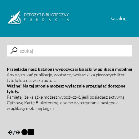
Skip to content
katalog
Submit
Przeglądaj nasz katalog i wypożyczaj książki w aplikacji mobilnej
Aby wyszukać publikację, wystarczy wpisać kilka pierwszych liter
tytułu lub nazwiska autora.
Ważne! Na tej stronie możesz wyłącznie przeglądać dostępne
tytuły.
Pamiętaj, że książkę możesz wypożyczyć, jeśli posiadasz aktywną
Cyfrową Kartę Biblioteczną, a samo wypożyczanie następuje
w aplikacji mobilnej Legimi.
1
/
1