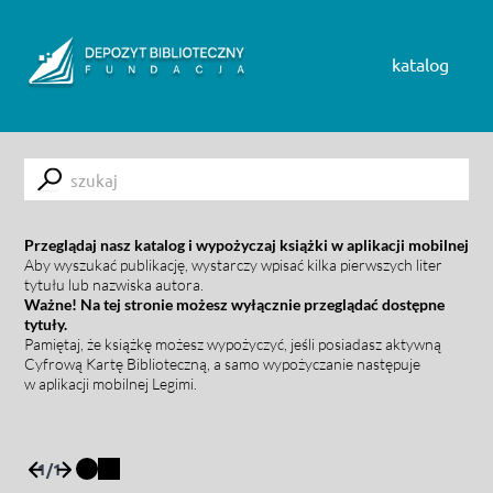
Skip to content
katalog
Submit
Przeglądaj nasz katalog i wypożyczaj książki w aplikacji mobilnej
Aby wyszukać publikację, wystarczy wpisać kilka pierwszych liter
tytułu lub nazwiska autora.
Ważne! Na tej stronie możesz wyłącznie przeglądać dostępne
tytuły.
Pamiętaj, że książkę możesz wypożyczyć, jeśli posiadasz aktywną
Cyfrową Kartę Biblioteczną, a samo wypożyczanie następuje
w aplikacji mobilnej Legimi.
1
/
1