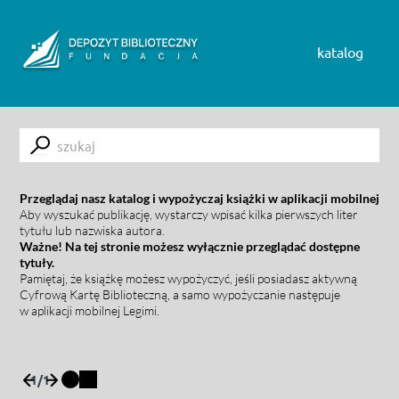
Skip to content
katalog
Submit
Przeglądaj nasz katalog i wypożyczaj książki w aplikacji mobilnej
Aby wyszukać publikację, wystarczy wpisać kilka pierwszych liter
tytułu lub nazwiska autora.
Ważne! Na tej stronie możesz wyłącznie przeglądać dostępne
tytuły.
Pamiętaj, że książkę możesz wypożyczyć, jeśli posiadasz aktywną
Cyfrową Kartę Biblioteczną, a samo wypożyczanie następuje
w aplikacji mobilnej Legimi.
1
/
1