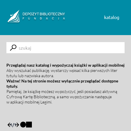
Skip to content
katalog
Submit
Przeglądaj nasz katalog i wypożyczaj książki w aplikacji mobilnej
Aby wyszukać publikację, wystarczy wpisać kilka pierwszych liter
tytułu lub nazwiska autora.
Ważne! Na tej stronie możesz wyłącznie przeglądać dostępne
tytuły.
Pamiętaj, że książkę możesz wypożyczyć, jeśli posiadasz aktywną
Cyfrową Kartę Biblioteczną, a samo wypożyczanie następuje
w aplikacji mobilnej Legimi.
1
/
1