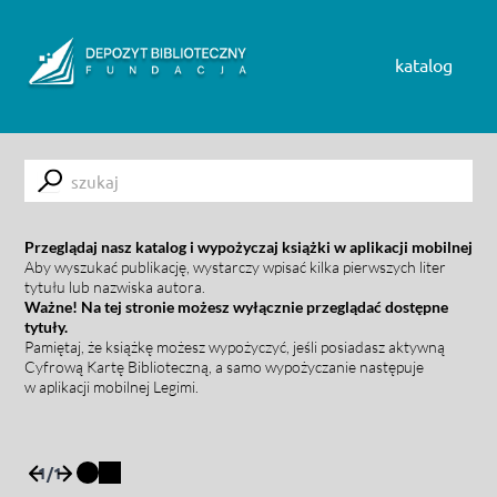
Skip to content
katalog
Submit
Przeglądaj nasz katalog i wypożyczaj książki w aplikacji mobilnej
Aby wyszukać publikację, wystarczy wpisać kilka pierwszych liter
tytułu lub nazwiska autora.
Ważne! Na tej stronie możesz wyłącznie przeglądać dostępne
tytuły.
Pamiętaj, że książkę możesz wypożyczyć, jeśli posiadasz aktywną
Cyfrową Kartę Biblioteczną, a samo wypożyczanie następuje
w aplikacji mobilnej Legimi.
1
/
1