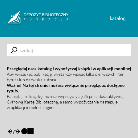
Skip to content
katalog
Submit
Przeglądaj nasz katalog i wypożyczaj książki w aplikacji mobilnej
Aby wyszukać publikację, wystarczy wpisać kilka pierwszych liter
tytułu lub nazwiska autora.
Ważne! Na tej stronie możesz wyłącznie przeglądać dostępne
tytuły.
Pamiętaj, że książkę możesz wypożyczyć, jeśli posiadasz aktywną
Cyfrową Kartę Biblioteczną, a samo wypożyczanie następuje
w aplikacji mobilnej Legimi.
1
/
1