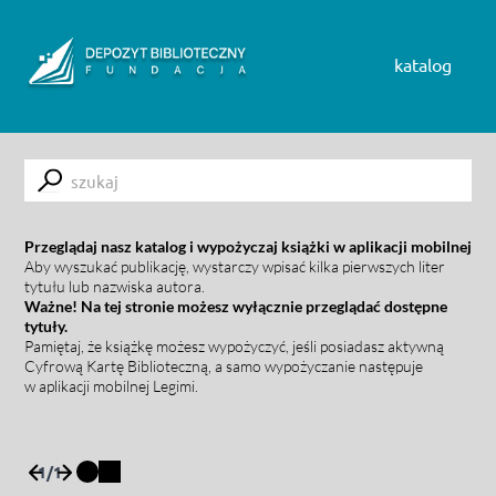
Skip to content
katalog
Submit
Przeglądaj nasz katalog i wypożyczaj książki w aplikacji mobilnej
Aby wyszukać publikację, wystarczy wpisać kilka pierwszych liter
tytułu lub nazwiska autora.
Ważne! Na tej stronie możesz wyłącznie przeglądać dostępne
tytuły.
Pamiętaj, że książkę możesz wypożyczyć, jeśli posiadasz aktywną
Cyfrową Kartę Biblioteczną, a samo wypożyczanie następuje
w aplikacji mobilnej Legimi.
1
/
1